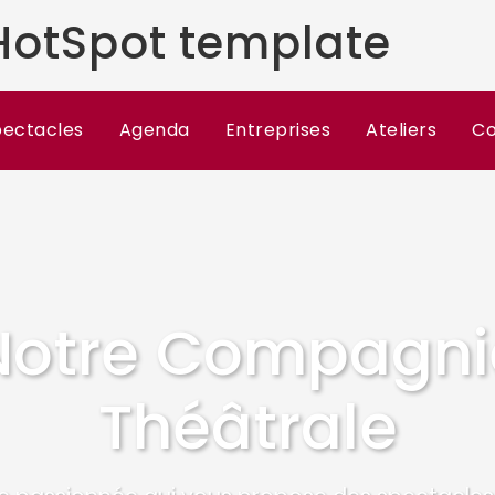
otSpot template
pectacles
Agenda
Entreprises
Ateliers
Co
Notre Compagni
Théâtrale